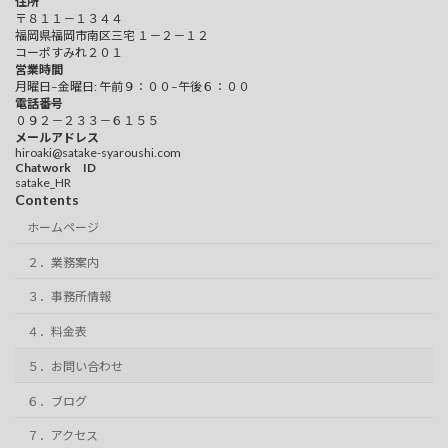
住所
〒８１１－１３４４
福岡県福岡市南区三宅 １－２－１２
コーポすみれ２０１
営業時間
月曜日–金曜日: 午前９：００–午後６：００
電話番号
０９２－２３３－６１５５
メールアドレス
hiroaki@satake-syaroushi.com
Chatwork ID
satake_HR
Contents
ホームページ
２．業務案内
３．事務所情報
４．料金表
５．お問い合わせ
６．ブログ
７．アクセス